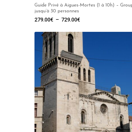
Guide Privé à Aigues-Mortes (1 à 10h) – Grou
jusqu’à 30 personnes
Plage
279.00
€
–
729.00
€
de
prix :
279.00€
à
729.00€