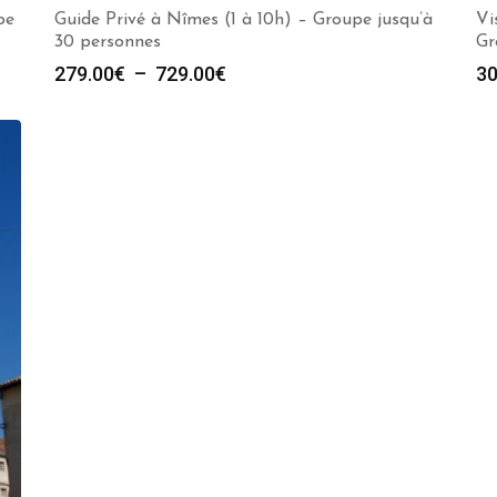
pe
Guide Privé à Nîmes (1 à 10h) – Groupe jusqu’à
Vi
30 personnes
Gr
Plage
279.00
€
–
729.00
€
30
de
prix :
279.00€
à
729.00€