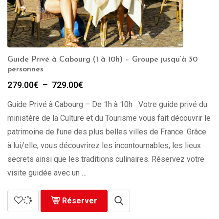
Guide Privé à Cabourg (1 à 10h) – Groupe jusqu’à 30
personnes
Plage
279.00
€
–
729.00
€
de
Guide Privé à Cabourg – De 1h à 10h Votre guide privé du
prix :
279.00€
ministère de la Culture et du Tourisme vous fait découvrir le
à
patrimoine de l’une des plus belles villes de France. Grâce
729.00€
à lui/elle, vous découvrirez les incontournables, les lieux
secrets ainsi que les traditions culinaires. Réservez votre
visite guidée avec un …
Réserver