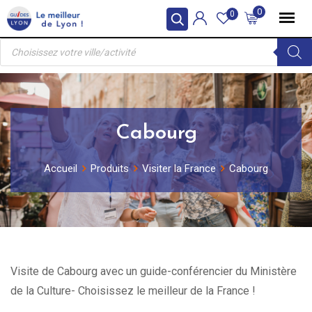
Skip
0
0
to
Recherche
content
de
produits
Cabourg
Accueil
Produits
Visiter la France
Cabourg
Visite de Cabourg avec un guide-conférencier du Ministère
de la Culture- Choisissez le meilleur de la France !