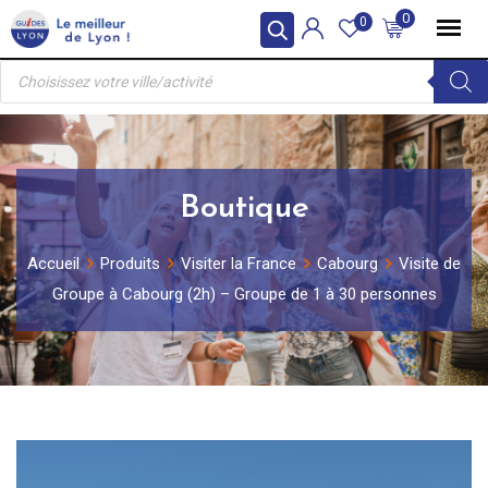
Skip
0
0
to
Recherche
content
de
produits
Boutique
Accueil
Produits
Visiter la France
Cabourg
Visite de
Groupe à Cabourg (2h) – Groupe de 1 à 30 personnes