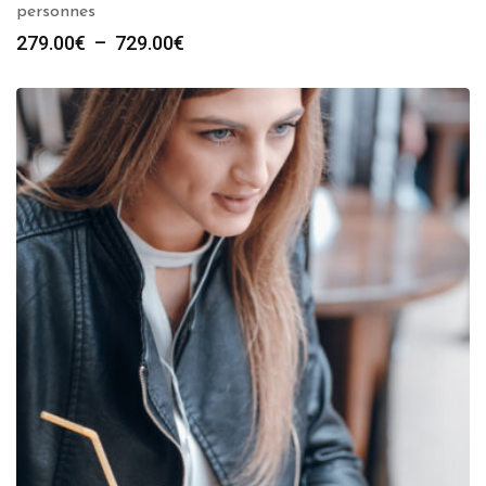
personnes
Plage
279.00
€
–
729.00
€
de
prix :
279.00€
à
729.00€