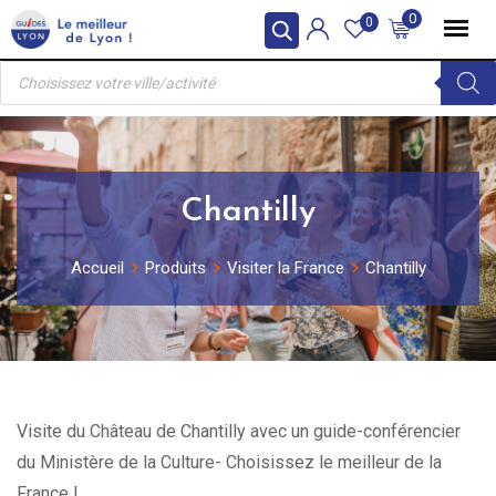
Skip
0
0
to
Recherche
content
de
produits
Chantilly
Accueil
Produits
Visiter la France
Chantilly
Visite du Château de Chantilly avec un guide-conférencier
du Ministère de la Culture- Choisissez le meilleur de la
France !