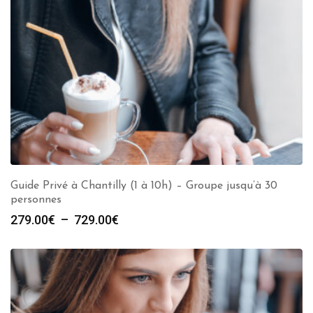
Guide Privé à Chantilly (1 à 10h) – Groupe jusqu’à 30
personnes
Plage
279.00
€
–
729.00
€
de
prix :
279.00€
à
729.00€