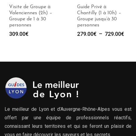
Visite de Groupe à
Guide Privé à
Valenciennes (2h) –
Chantilly (1 à 10h) –
Groupe de 1 à 30
Groupe jusqu’à 30
personnes
personnes
Plag
309.00
€
279.00
€
–
729.00
€
de
prix :
279.
à
729.
Le meilleur de Lyon et d’Auvergne-Rhône-Alpes vous est
offert par une équipe de professionnels réactifs,
connaissant leurs territoires et qui se feront un plaisir de
vous en faire découvrir les saveurs et les secrets.