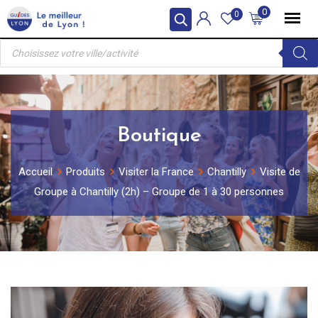
Skip
0
0
to
Recherche
content
de
produits
Boutique
Accueil
Produits
Visiter la France
Chantilly
Visite de
Groupe à Chantilly (2h) – Groupe de 1 à 30 personnes