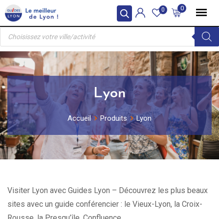
Skip
0
0
to
Recherche
content
de
produits
Lyon
Accueil
Produits
Lyon
Visiter Lyon avec Guides Lyon – Découvrez les plus beaux
sites avec un guide conférencier : le Vieux-Lyon, la Croix-
Rousse, la Presqu’île, Confluence.