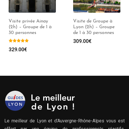
Visite privée Ainay
Visite de Groupe à
(2h) – Groupe de 1 à
Lyon (2h) – Groupe
30 personnes
de 1 à 30 personnes
309.00
€
e
329.00
€
00€
00€
Le meilleur de Lyon et d’Auvergne-Rhône-Alpes vous est
offert par une équipe de professionnels réactifs,