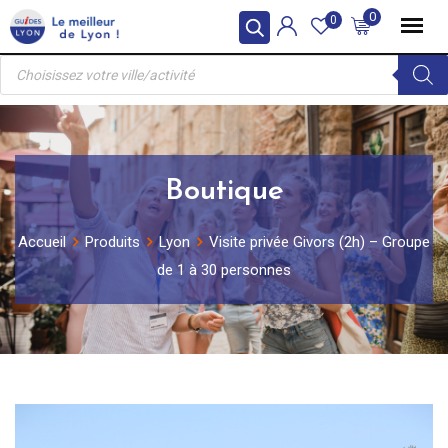
Skip
0
0
to
Recherche
content
de
produits
Boutique
Accueil
Produits
Lyon
Visite privée Givors (2h) – Groupe
de 1 à 30 personnes