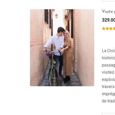
Visite
329.0
La Cro
histori
passage
visitez
explosi
travers
imprég
de trad