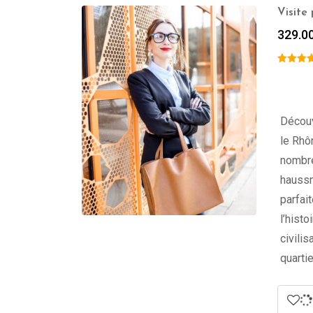
Visite
329.0
Découv
le Rhô
nombre
haussm
parfai
l’hist
civili
quarti