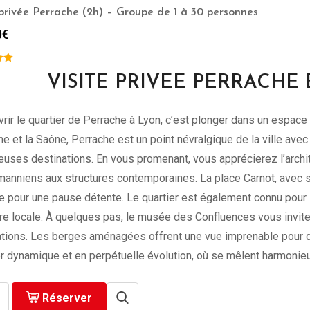
 privée Perrache (2h) – Groupe de 1 à 30 personnes
0
€
VISITE PRIVEE PERRACHE
rir le quartier de Perrache à Lyon, c’est plonger dans un espace r
ne et la Saône, Perrache est un point névralgique de la ville ave
uses destinations. En vous promenant, vous apprécierez l’archit
anniens aux structures contemporaines. La place Carnot, avec s
te pour une pause détente. Le quartier est également connu pour
oire locale. À quelques pas, le musée des Confluences vous invite
sations. Les berges aménagées offrent une vue imprenable pour d
er dynamique et en perpétuelle évolution, où se mêlent harmoni
Réserver