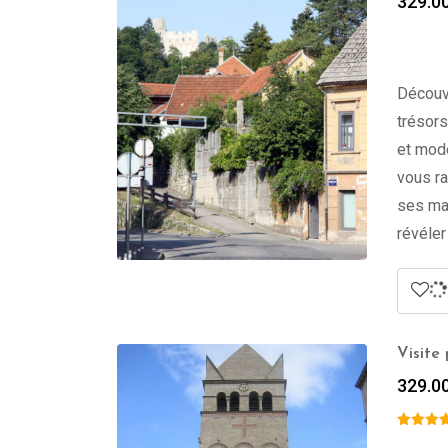
329.0
Découvr
trésors
et mode
vous ra
ses ma
révéler
Visite
329.0