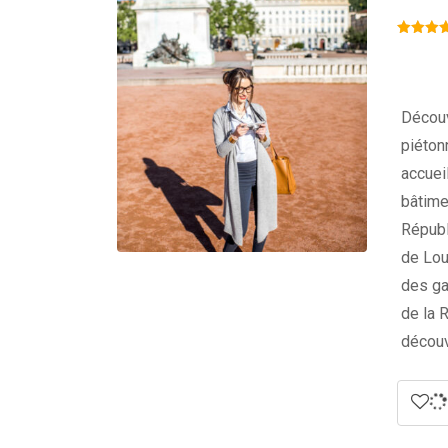
Découv
piéton
accuei
bâtime
Républ
de Lou
des ga
de la 
découv