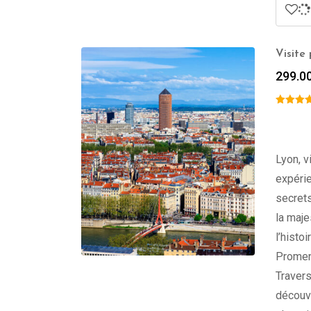
Visite
299.0
Lyon, v
expérie
secret
la maje
l’histo
Promen
Travers
découvr