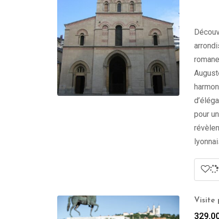
Découvr
arrondi
romane 
Auguste
harmoni
d’éléga
pour un
révèlen
lyonnai
Visite
329.0