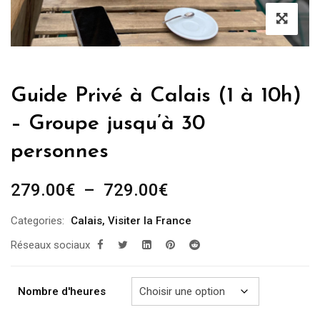
Guide Privé à Calais (1 à 10h)
– Groupe jusqu’à 30
personnes
Plage
279.00
€
–
729.00
€
de
Categories:
Calais
,
Visiter la France
prix :
Réseaux sociaux
279.00€
à
729.00€
Nombre d'heures