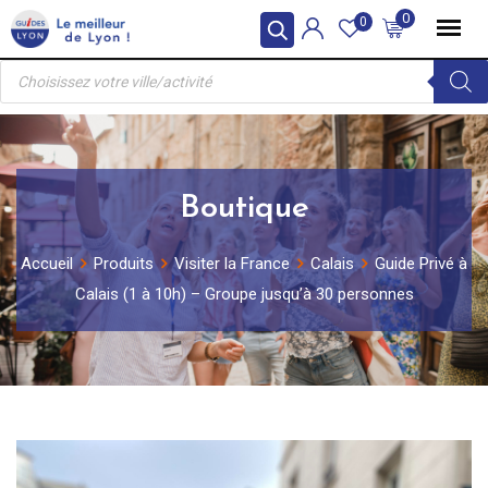
Skip
0
0
to
Recherche
content
de
produits
Boutique
Accueil
Produits
Visiter la France
Calais
Guide Privé à
Calais (1 à 10h) – Groupe jusqu’à 30 personnes