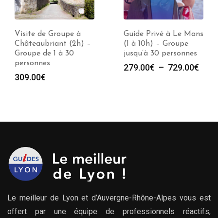
Visite de Groupe à
Guide Privé à Le Mans
Châteaubriant (2h) –
(1 à 10h) – Groupe
Groupe de 1 à 30
jusqu’à 30 personnes
personnes
Plag
279.00
€
–
729.00
€
309.00
€
de
prix :
279.
à
729.
Le meilleur de Lyon et d’Auvergne-Rhône-Alpes vous est
offert par une équipe de professionnels réactifs,