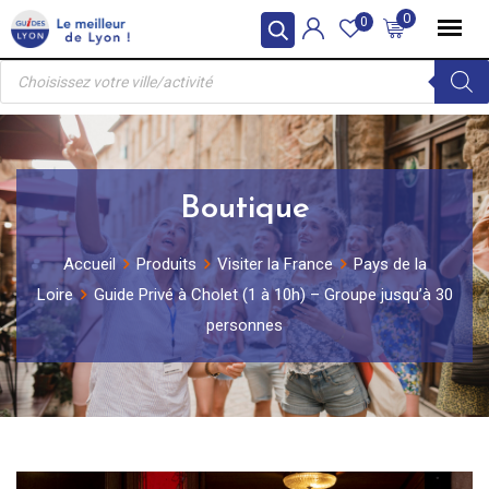
Skip
0
0
to
Recherche
content
de
produits
Boutique
Accueil
Produits
Visiter la France
Pays de la
Loire
Guide Privé à Cholet (1 à 10h) – Groupe jusqu’à 30
personnes