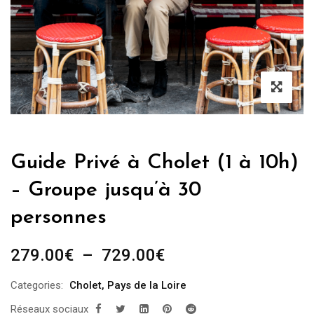
Guide Privé à Cholet (1 à 10h)
– Groupe jusqu’à 30
personnes
Plage
279.00
€
–
729.00
€
de
Categories:
Cholet
,
Pays de la Loire
prix :
Réseaux sociaux
279.00€