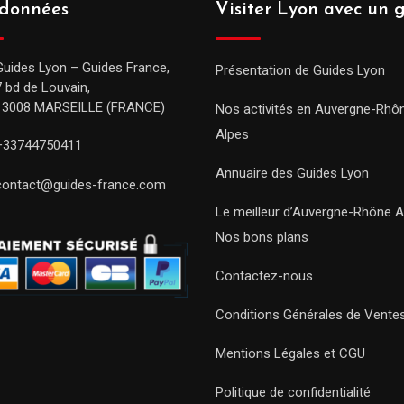
données
Visiter Lyon avec un 
Guides Lyon – Guides France,
Présentation de Guides Lyon
7 bd de Louvain,
13008 MARSEILLE (FRANCE)
Nos activités en Auvergne-Rhô
Alpes
+33744750411
Annuaire des Guides Lyon
contact@guides-france.com
Le meilleur d’Auvergne-Rhône A
Nos bons plans
Contactez-nous
Conditions Générales de Vente
Mentions Légales et CGU
Politique de confidentialité