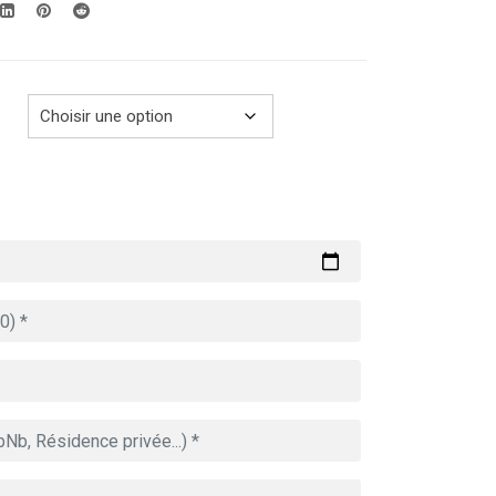
279.00€
à
729.00€