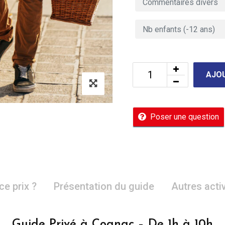
AJOU
Poser une question
ce prix ?
Présentation du guide
Autres acti
Guide Privé à Cognac – De 1h à 10h