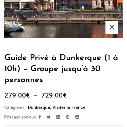
Guide Privé à Dunkerque (1 à
10h) – Groupe jusqu’à 30
personnes
Plage
279.00
€
–
729.00
€
de
Categories:
Dunkerque
,
Visiter la France
prix :
Réseaux sociaux
279.00€
à