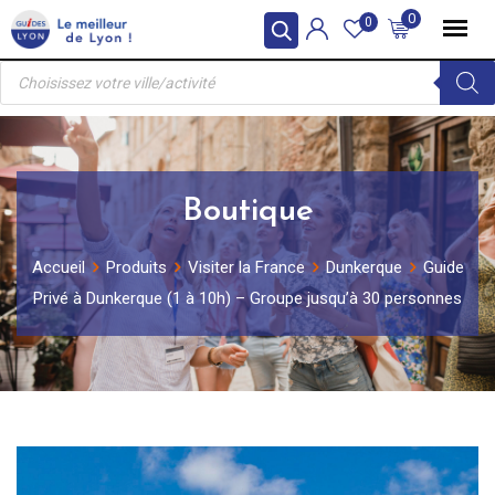
Skip
0
0
to
Recherche
content
de
produits
Boutique
Accueil
Produits
Visiter la France
Dunkerque
Guide
Privé à Dunkerque (1 à 10h) – Groupe jusqu’à 30 personnes