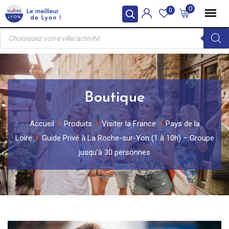
Skip
0
0
to
Recherche
content
de
produits
Boutique
Accueil
Produits
Visiter la France
Pays de la
Loire
Guide Privé à La Roche-sur-Yon (1 à 10h) – Groupe
jusqu’à 30 personnes