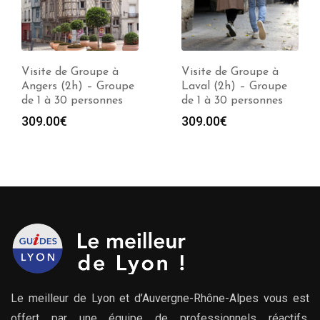
Visite de Groupe à
Visite de Groupe à
Angers (2h) – Groupe
Laval (2h) – Groupe
de 1 à 30 personnes
de 1 à 30 personnes
e
309.00
€
309.00
€
00€
00€
Le meilleur de Lyon et d’Auvergne-Rhône-Alpes vous est
offert par une équipe de professionnels réactifs,