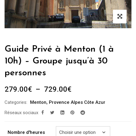
Guide Privé à Menton (1 à
10h) – Groupe jusqu’à 30
personnes
Plage
279.00
€
–
729.00
€
de
Categories:
Menton
,
Provence Alpes Côte Azur
prix :
Réseaux sociaux
279.00€
à
729.00€
Nombre d'heures