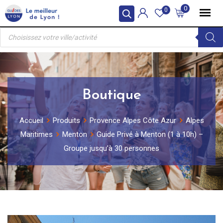
Skip
0
0
to
Recherche
content
de
produits
Boutique
Accueil
Produits
Provence Alpes Côte Azur
Alpes
Maritimes
Menton
Guide Privé à Menton (1 à 10h) –
Groupe jusqu’à 30 personnes