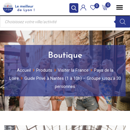
Skip
0
0
to
Recherche
content
de
produits
Boutique
Accueil
Produits
Visiter la France
Pays de la
Loire
Guide Privé à Nantes (1 à 10h) – Groupe jusqu’à 30
personnes