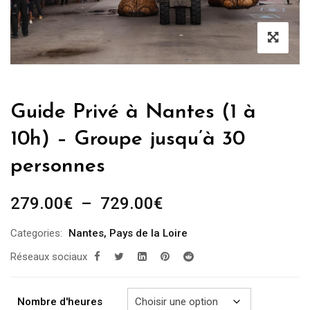
Guide Privé à Nantes (1 à
10h) – Groupe jusqu’à 30
personnes
Plage
279.00
€
–
729.00
€
de
Categories:
Nantes
,
Pays de la Loire
prix :
Réseaux sociaux
279.00€
à
729.00€
Nombre d'heures