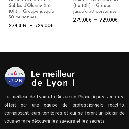
Guide Privé à Les
Guide Privé à Ancenis
Sables-d’Olonne (1 à
(1 à 10h) – Groupe
10h) – Groupe jusqu’à
jusqu’à 30 personnes
30 personnes
Plag
279.00
€
–
729.00
€
Plage
279.00
€
–
729.00
€
de
de
prix :
prix :
279.
279.00€
à
à
729.
729.00€
Le meilleur de Lyon et d’Auvergne-Rhône-Alpes vous est
offert par une équipe de professionnels réactifs,
connaissant leurs territoires et qui se feront un plaisir de
vous en faire découvrir les saveurs et les secrets.