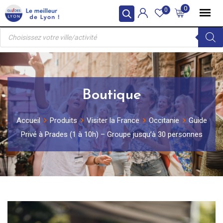
Skip
0
0
to
Recherche
content
de
produits
Boutique
Accueil
Produits
Visiter la France
Occitanie
Guide
Privé à Prades (1 à 10h) – Groupe jusqu’à 30 personnes