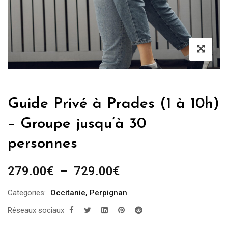
Guide Privé à Prades (1 à 10h)
– Groupe jusqu’à 30
personnes
Plage
279.00
€
–
729.00
€
de
Categories:
Occitanie
,
Perpignan
prix :
Réseaux sociaux
279.00€
à