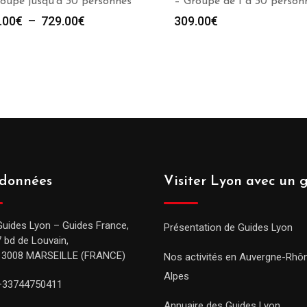
oupe jusqu’à 30 personnes
– Groupe de 1 à 30 person
Plage
.00
€
–
729.00
€
309.00
€
de
prix :
279.00€
à
729.00€
données
Visiter Lyon avec un 
Guides Lyon – Guides France,
Présentation de Guides Lyon
7 bd de Louvain,
13008 MARSEILLE (FRANCE)
Nos activités en Auvergne-Rhô
Alpes
+33744750411
Annuaire des Guides Lyon