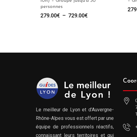
10h) – Groupe jusqu’à 30
– Gr
personnes
279
Plage
279.00
€
–
729.00
€
de
prix :
279.00€
à
729.00€
Coor
Le meilleur de Lyon et d’Auvergne-
Rhône-Alpes vous est offert par une
équipe de professionnels réactifs,
connaissant leurs territoires et qui