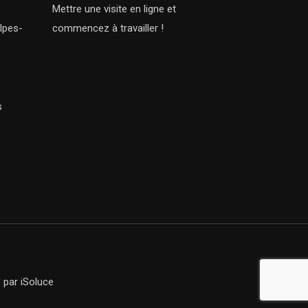
Mettre une visite en ligne et
lpes-
commencez à travailler !
s
e
par iSoluce