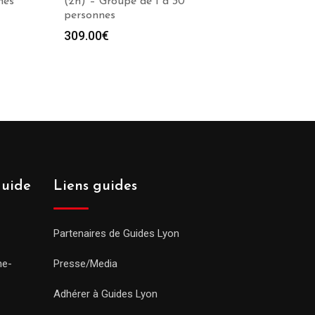
nes
(2h) – Groupe de 1 à 30
personnes
309.00
€
guide
Liens guides
Partenaires de Guides Lyon
ne-
Presse/Media
Adhérer à Guides Lyon