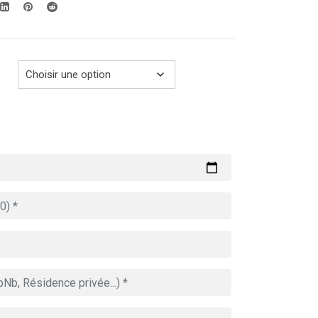
279.00€
à
729.00€