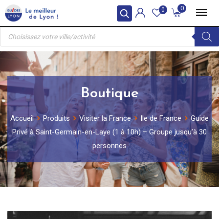
Skip
0
0
to
Recherche
content
de
produits
Boutique
Accueil
Produits
Visiter la France
Ile de France
Guide
Privé à Saint-Germain-en-Laye (1 à 10h) – Groupe jusqu’à 30
personnes