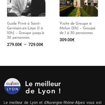
Visite de Groupe à
Guide Privé à
Melun (2h) – Groupe
Versailles (1 à 10h) –
de 1 à 30 personnes
Groupe jusqu’à 30
personnes
309.00
€
e
Plag
279.00
€
–
729.00
€
de
prix :
00€
279.
à
00€
729.
Le meilleur de Lyon et d’Auvergne-Rhône-Alpes vous est