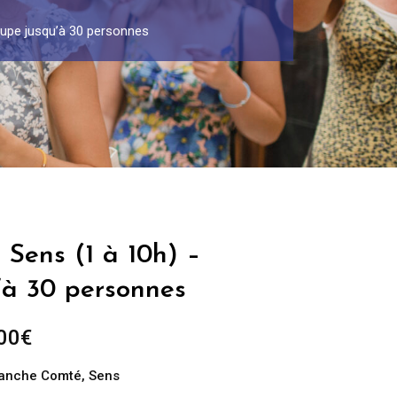
oupe jusqu’à 30 personnes
 Sens (1 à 10h) –
’à 30 personnes
Plage
00
€
de
ranche Comté
,
Sens
prix :