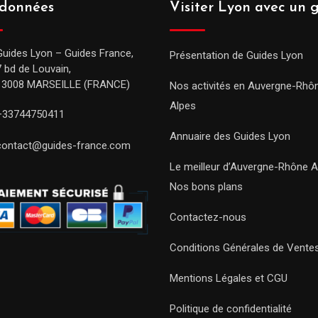
données
Visiter Lyon avec un 
Guides Lyon – Guides France,
Présentation de Guides Lyon
7 bd de Louvain,
13008 MARSEILLE (FRANCE)
Nos activités en Auvergne-Rhô
Alpes
+33744750411
Annuaire des Guides Lyon
contact@guides-france.com
Le meilleur d’Auvergne-Rhône A
Nos bons plans
Contactez-nous
Conditions Générales de Vente
Mentions Légales et CGU
Politique de confidentialité