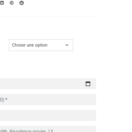
279.00€
à
729.00€