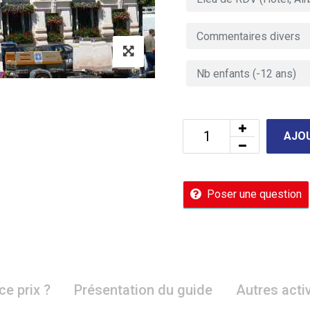
AJOU
Poser une question
ce prix ?
Présentation du guide
Autres acti