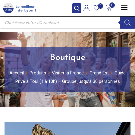
Skip
0
0
to
Recherche
content
de
produits
Boutique
Accueil
Produits
Visiter la France
Grand Est
Guide
Privé à Toul (1 à 10h) – Groupe jusqu’à 30 personnes