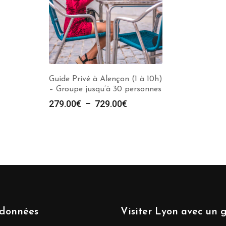
Guide Privé à Alençon (1 à 10h)
– Groupe jusqu’à 30 personnes
Plage
279.00
€
–
729.00
€
de
prix :
279.00€
à
729.00€
données
Visiter Lyon avec un 