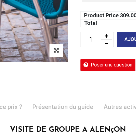
Product Price
309.0
Total
AJOU
Poser une question
ce prix ?
Présentation du guide
Autres acti
VISITE DE GROUPE A ALENçON