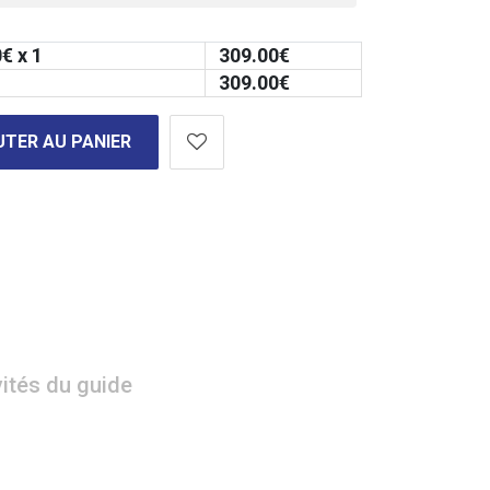
0
€ x 1
309.00
€
309.00
€
TER AU PANIER
vités du guide