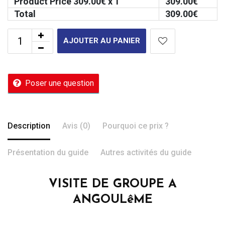
Product Price
309.00
€ x 1
309.00
€
Total
309.00
€
AJOUTER AU PANIER
Poser une question
Description
Avis (0)
Pourquoi ce prix ?
Présentation du guide
Autres activités du guide
VISITE DE GROUPE A
ANGOULêME