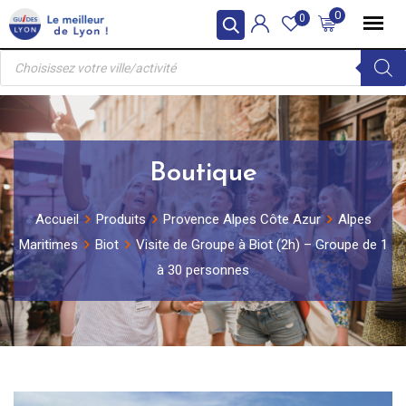
Skip
0
0
to
Recherche
content
de
produits
Boutique
Accueil
Produits
Provence Alpes Côte Azur
Alpes
Maritimes
Biot
Visite de Groupe à Biot (2h) – Groupe de 1
à 30 personnes