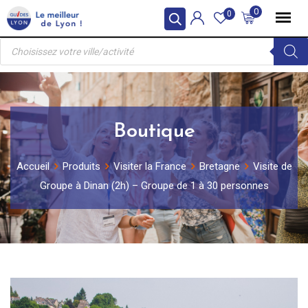
Skip
0
0
to
Recherche
content
de
produits
Boutique
Accueil
Produits
Visiter la France
Bretagne
Visite de
Groupe à Dinan (2h) – Groupe de 1 à 30 personnes