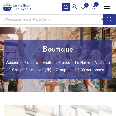
Skip
0
0
to
Recherche
content
de
produits
Boutique
Accueil
Produits
Visiter la France
Le Havre
Visite de
Groupe à Le Havre (2h) – Groupe de 1 à 30 personnes