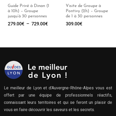
Guide Privé à Dinan (1
Visite de Groupe à
à 10h) – Groupe
Pontivy (2h) – Groupe
jusqu’à 30 personnes
de 1 à 30 personnes
Plage
279.00
€
–
729.00
€
309.00
€
de
prix :
279.00€
à
729.00€
Le meilleur de Lyon et d’Auvergne-Rhône-Alpes vous est
offert par une équipe de professionnels réactifs,
connaissant leurs territoires et qui se feront un plaisir de
vous en faire découvrir les saveurs et les secrets.