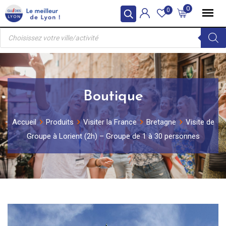
Skip
0
0
to
Recherche
content
de
produits
Boutique
Accueil
Produits
Visiter la France
Bretagne
Visite de
Groupe à Lorient (2h) – Groupe de 1 à 30 personnes