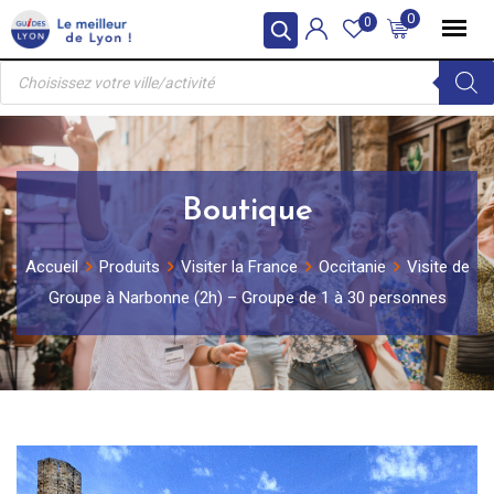
Skip
0
0
to
Recherche
content
de
produits
Boutique
Accueil
Produits
Visiter la France
Occitanie
Visite de
Groupe à Narbonne (2h) – Groupe de 1 à 30 personnes