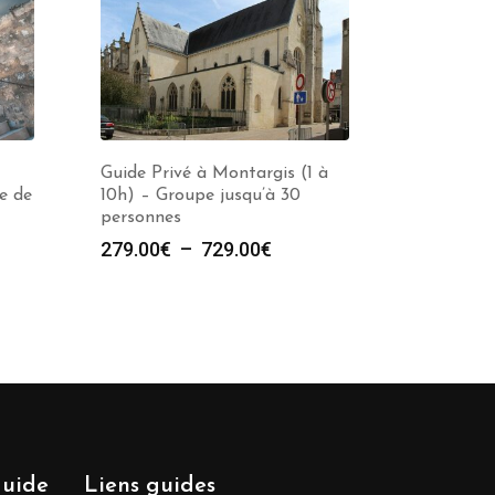
Guide Privé à Montargis (1 à
e de
10h) – Groupe jusqu’à 30
personnes
Plage
279.00
€
–
729.00
€
de
prix :
279.00€
à
729.00€
guide
Liens guides