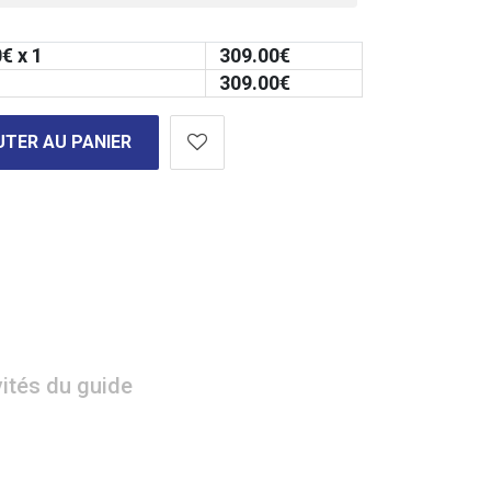
0
€ x 1
309.00
€
309.00
€
TER AU PANIER
vités du guide