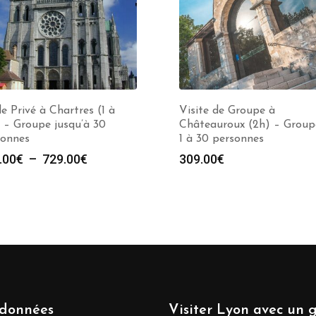
e Privé à Chartres (1 à
Visite de Groupe à
 – Groupe jusqu’à 30
Châteauroux (2h) – Group
sonnes
1 à 30 personnes
Plage
.00
€
–
729.00
€
309.00
€
de
prix :
279.00€
à
729.00€
données
Visiter Lyon avec un 