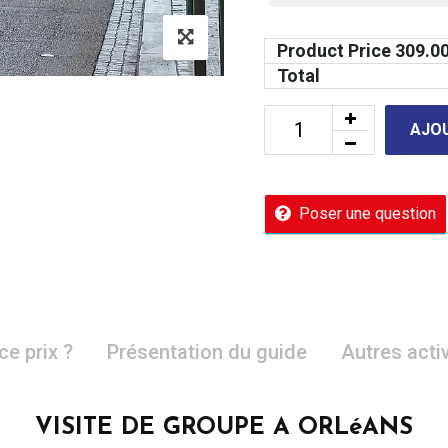
Product Price
309.0
Total
AJOU
Poser une question
ce prix ?
Présentation du guide
Autres acti
VISITE DE GROUPE A ORLéANS