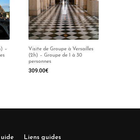
h) –
Visite de Groupe à Versailles
es
(2h) – Groupe de 1 à 30
personnes
e
309.00
€
00€
00€
guide
Liens guides