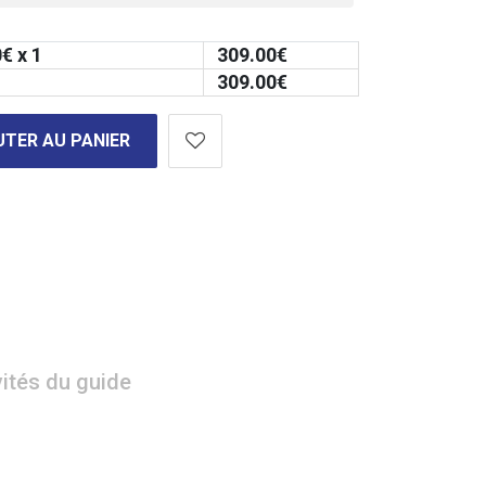
0
€ x 1
309.00
€
309.00
€
TER AU PANIER
vités du guide