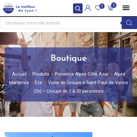
Skip
0
0
to
Recherche
content
de
produits
Boutique
Accueil
Produits
Provence Alpes Côte Azur
Alpes
Maritimes
Eze
Visite de Groupe à Saint-Paul-de-Vence
(2h) – Groupe de 1 à 30 personnes