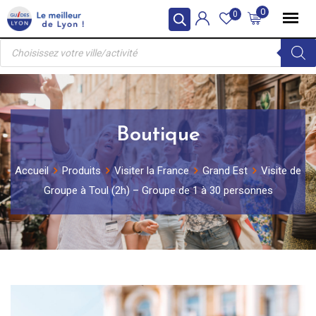
Skip
0
0
to
Recherche
content
de
produits
Boutique
Accueil
Produits
Visiter la France
Grand Est
Visite de
Groupe à Toul (2h) – Groupe de 1 à 30 personnes