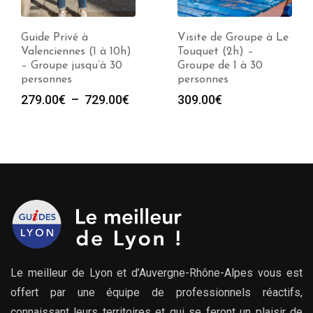
Guide Privé à
Visite de Groupe à Le
Valenciennes (1 à 10h)
Touquet (2h) –
– Groupe jusqu’à 30
Groupe de 1 à 30
personnes
personnes
Plage
279.00
€
–
729.00
€
309.00
€
de
prix :
279.00€
à
729.00€
Le meilleur de Lyon et d’Auvergne-Rhône-Alpes vous est
offert par une équipe de professionnels réactifs,
connaissant leurs territoires et qui se feront un plaisir de