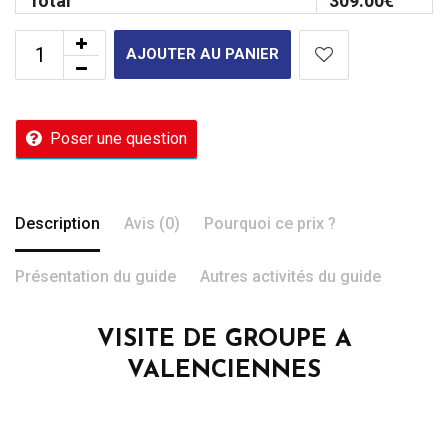
Total
309.00
€
AJOUTER AU PANIER
Poser une question
Description
Avis (0)
Pourquoi ce prix ?
Présentation du guide
Autres activités du guide
VISITE DE GROUPE A
VALENCIENNES