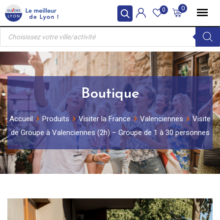
Skip
0
0
to
Recherche
content
de
produits
Boutique
Accueil
Produits
Visiter la France
Valenciennes
Visite
de Groupe à Valenciennes (2h) – Groupe de 1 à 30 personnes