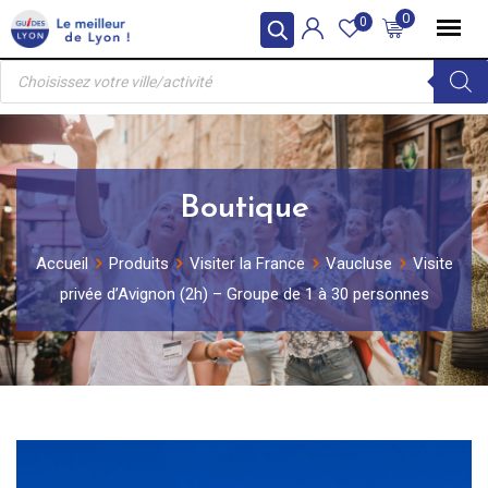
Skip
0
0
to
Recherche
content
de
produits
Boutique
Accueil
Produits
Visiter la France
Vaucluse
Visite
privée d’Avignon (2h) – Groupe de 1 à 30 personnes