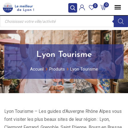
Skip
0
0
to
Recherche
content
de
produits
Lyon Tourisme
Accueil
Produits
Lyon Tourisme
Lyon Tourisme – Les guides d’Auvergne Rhône Alpes vous
font visiter les plus beaux sites de leur région : Lyon,
Clermont Ferrand, Grenoble, Saint Etienne, Bourg en Bresse,