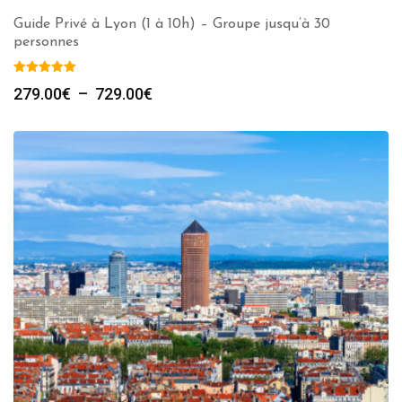
Guide Privé à Lyon (1 à 10h) – Groupe jusqu’à 30
personnes
Plage
279.00
€
–
729.00
€
de
prix :
279.00€
à
729.00€