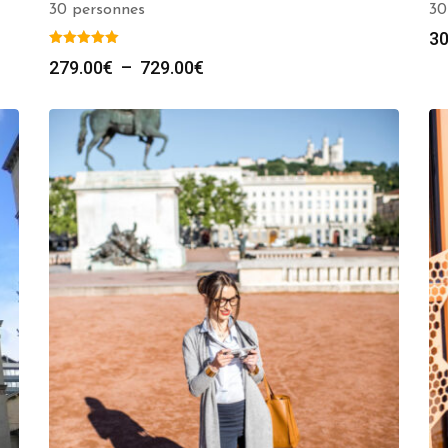
30 personnes
30
30
Plage
279.00
€
–
729.00
€
de
prix :
279.00€
à
729.00€