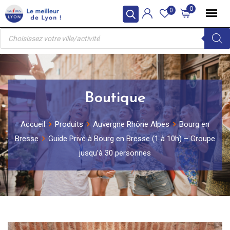
Skip
0
0
to
Recherche
content
de
produits
Boutique
Accueil
Produits
Auvergne Rhône Alpes
Bourg en
Bresse
Guide Privé à Bourg en Bresse (1 à 10h) – Groupe
jusqu’à 30 personnes