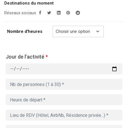
prix :
Destinations du moment
279.00€
Réseaux sociaux
à
729.00€
Nombre d'heures
Jour de l’activité
*