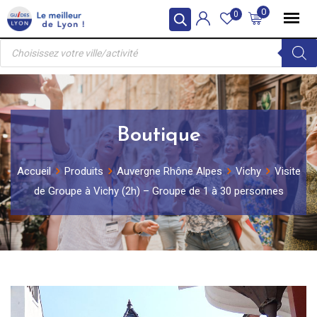
Skip
0
0
to
Recherche
content
de
produits
Boutique
Accueil
Produits
Auvergne Rhône Alpes
Vichy
Visite
de Groupe à Vichy (2h) – Groupe de 1 à 30 personnes