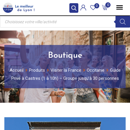
Skip
0
0
to
Recherche
content
de
produits
Boutique
Accueil
Produits
Visiter la France
Occitanie
Guide
Privé à Castres (1 à 10h) – Groupe jusqu’à 30 personnes