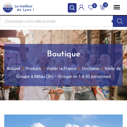
Skip
0
0
to
Recherche
content
de
produits
Boutique
Accueil
Produits
Visiter la France
Occitanie
Visite de
Groupe à Millau (2h) – Groupe de 1 à 30 personnes