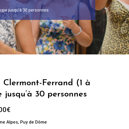
oupe jusqu’à 30 personnes
à Clermont-Ferrand (1 à
e jusqu’à 30 personnes
Plage
00
€
de
ne Alpes
,
Puy de Dôme
prix :