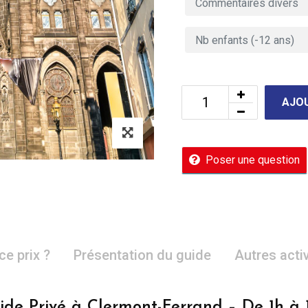
AJOU
Poser une question
ce prix ?
Présentation du guide
Autres acti
ide Privé à Clermont-Ferrand – De 1h à 