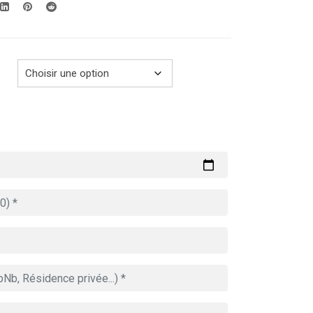
279.00€
à
729.00€