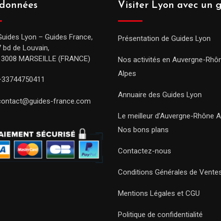
données
Visiter Lyon avec un 
Guides Lyon – Guides France,
Présentation de Guides Lyon
7 bd de Louvain,
13008 MARSEILLE (FRANCE)
Nos activités en Auvergne-Rhô
Alpes
+33744750411
Annuaire des Guides Lyon
contact@guides-france.com
Le meilleur d’Auvergne-Rhône A
Nos bons plans
Contactez-nous
Conditions Générales de Vente
Mentions Légales et CGU
Politique de confidentialité