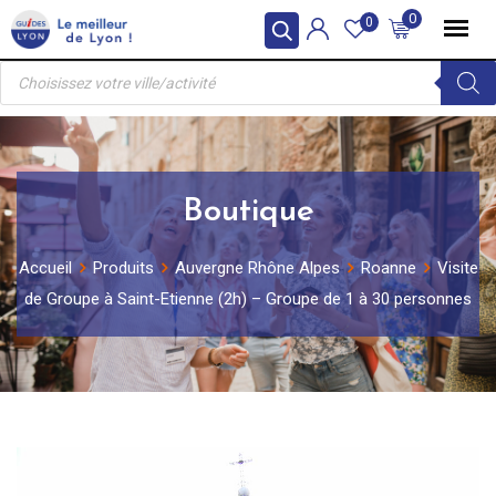
Skip
0
0
to
Recherche
content
de
produits
Boutique
Accueil
Produits
Auvergne Rhône Alpes
Roanne
Visite
de Groupe à Saint-Etienne (2h) – Groupe de 1 à 30 personnes