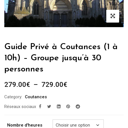
Guide Privé à Coutances (1 à
10h) – Groupe jusqu’à 30
personnes
Plage
279.00
€
–
729.00
€
de
Category:
Coutances
prix :
Réseaux sociaux
279.00€
à
729.00€
Nombre d'heures