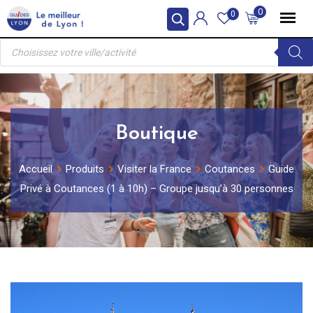
Skip
0
0
to
Recherche
content
de
produits
Boutique
Accueil
Produits
Visiter la France
Coutances
Guide
Privé à Coutances (1 à 10h) – Groupe jusqu’à 30 personnes