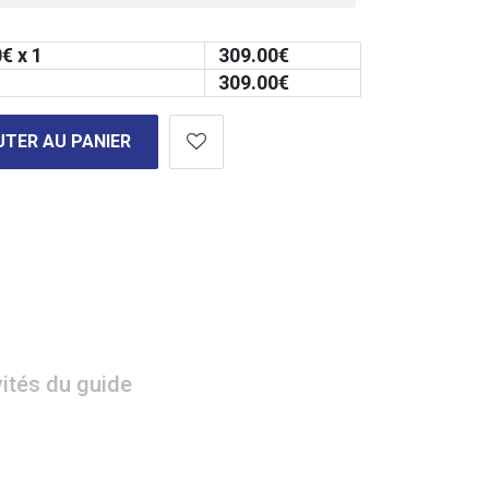
0
€ x 1
309.00
€
309.00
€
TER AU PANIER
vités du guide