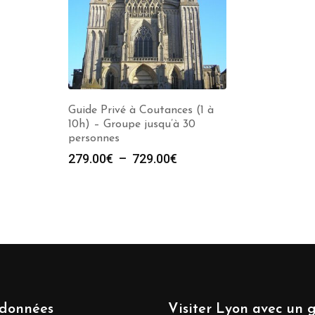
Guide Privé à Coutances (1 à
10h) – Groupe jusqu’à 30
personnes
Plage
279.00
€
–
729.00
€
de
prix :
279.00€
à
729.00€
données
Visiter Lyon avec un 