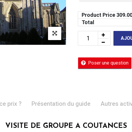
Product Price
309.0
Total
AJOU
Poser une question
ce prix ?
Présentation du guide
Autres acti
VISITE DE GROUPE A COUTANCES