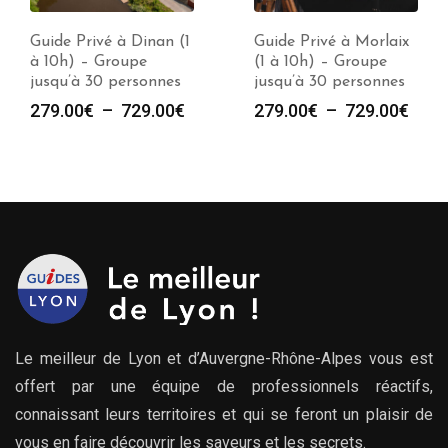
Guide Privé à Dinan (1
Guide Privé à Morlaix
à 10h) – Groupe
(1 à 10h) – Groupe
jusqu’à 30 personnes
jusqu’à 30 personnes
Plage
Plag
279.00
€
–
729.00
€
279.00
€
–
729.00
€
de
de
prix :
prix :
279.00€
279.
à
à
729.00€
729.
Le meilleur de Lyon et d’Auvergne-Rhône-Alpes vous est
offert par une équipe de professionnels réactifs,
connaissant leurs territoires et qui se feront un plaisir de
vous en faire découvrir les saveurs et les secrets.