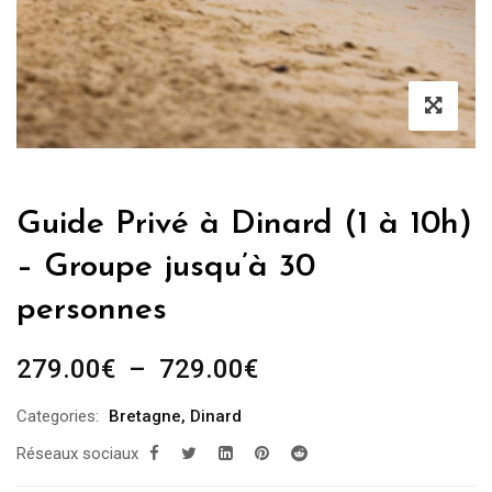
Guide Privé à Dinard (1 à 10h)
– Groupe jusqu’à 30
personnes
Plage
279.00
€
–
729.00
€
de
Categories:
Bretagne
,
Dinard
prix :
Réseaux sociaux
279.00€
à