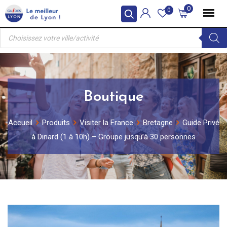
Skip
0
0
to
Recherche
content
de
produits
Boutique
Accueil
Produits
Visiter la France
Bretagne
Guide Privé
à Dinard (1 à 10h) – Groupe jusqu’à 30 personnes