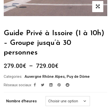
Guide Privé à Issoire (1 à 10h)
– Groupe jusqu’à 30
personnes
Plage
279.00
€
–
729.00
€
de
Categories:
Auvergne Rhône Alpes
,
Puy de Dôme
prix :
Réseaux sociaux
279.00€
à
729.00€
Nombre d'heures