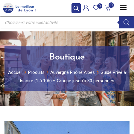
Skip
0
0
to
Recherche
content
de
produits
Boutique
Accueil
Produits
Auvergne Rhône Alpes
Guide Privé à
Issoire (1 à 10h) – Groupe jusqu’à 30 personnes