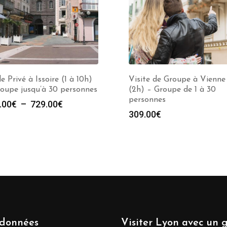
e Privé à Issoire (1 à 10h)
Visite de Groupe à Vienne
oupe jusqu’à 30 personnes
(2h) – Groupe de 1 à 30
personnes
Plage
.00
€
–
729.00
€
309.00
€
de
prix :
279.00€
à
729.00€
données
Visiter Lyon avec un 