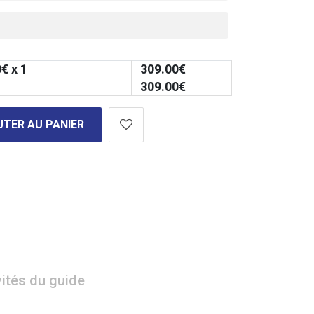
0
€ x 1
309.00
€
309.00
€
TER AU PANIER
vités du guide