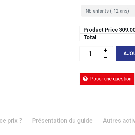
Product Price
309.0
Total
AJOU
Poser une question
ce prix ?
Présentation du guide
Autres acti