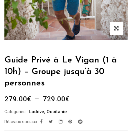
Guide Privé à Le Vigan (1 à
10h) – Groupe jusqu’à 30
personnes
Plage
279.00
€
–
729.00
€
de
Categories:
Lodève
,
Occitanie
prix :
Réseaux sociaux
279.00€
à