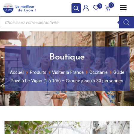
Skip
0
0
to
Recherche
content
de
produits
Boutique
Accueil
Produits
Visiter la France
Occitanie
Guide
Privé à Le Vigan (1 à 10h) – Groupe jusqu’à 30 personnes