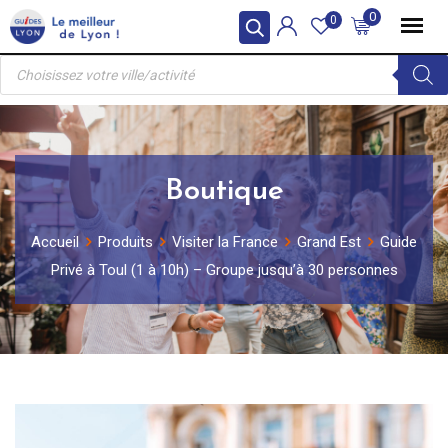
Skip
0
0
to
Recherche
content
de
produits
Boutique
Accueil
Produits
Visiter la France
Grand Est
Guide
Privé à Toul (1 à 10h) – Groupe jusqu’à 30 personnes