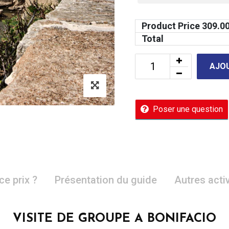
Product Price
309.0
Total
AJOU
Poser une question
ce prix ?
Présentation du guide
Autres acti
VISITE DE GROUPE A BONIFACIO