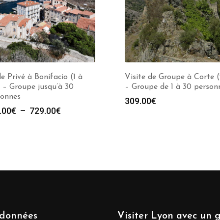
e Privé à Bonifacio (1 à
Visite de Groupe à Corte 
 – Groupe jusqu’à 30
– Groupe de 1 à 30 person
sonnes
309.00
€
Plage
.00
€
–
729.00
€
de
prix :
279.00€
à
729.00€
données
Visiter Lyon avec un 