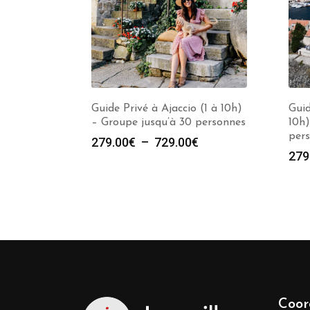
Guide Privé à Ajaccio (1 à 10h)
Guid
– Groupe jusqu’à 30 personnes
10h)
per
Plage
279.00
€
–
729.00
€
279
de
prix :
279.00€
à
729.00€
Coor