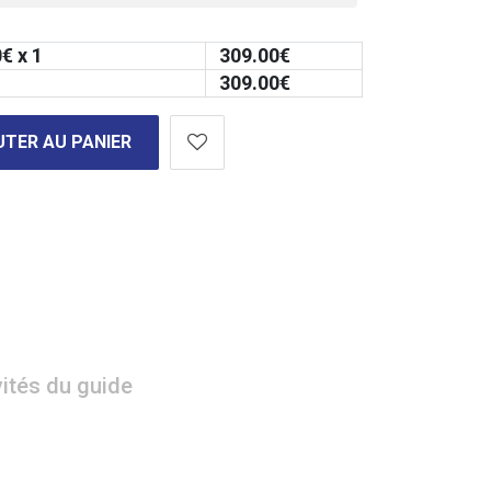
0
€ x 1
309.00
€
309.00
€
TER AU PANIER
vités du guide