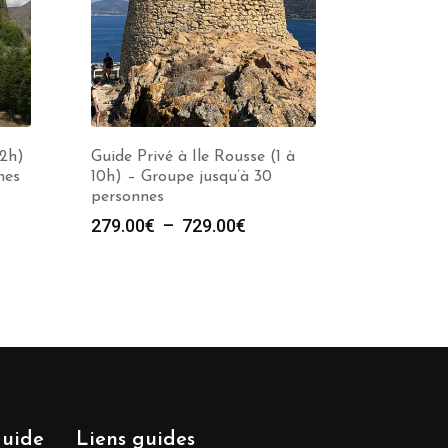
(2h)
Guide Privé à Ile Rousse (1 à
nes
10h) – Groupe jusqu’à 30
personnes
Plage
279.00
€
–
729.00
€
de
prix :
279.00€
à
729.00€
guide
Liens guides