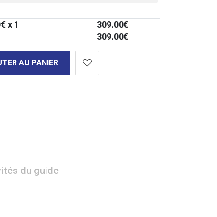
0
€ x 1
309.00
€
309.00
€
TER AU PANIER
vités du guide