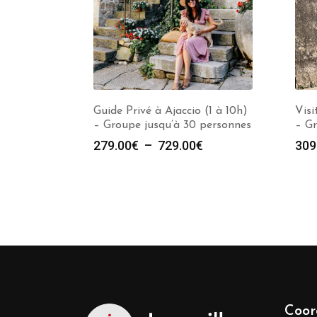
Guide Privé à Ajaccio (1 à 10h)
Visi
– Groupe jusqu’à 30 personnes
– Gr
Plage
279.00
€
–
729.00
€
309
de
prix :
279.00€
à
729.00€
Coor