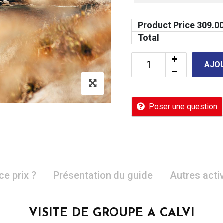
Product Price
309.0
Total
AJOU
Poser une question
ce prix ?
Présentation du guide
Autres acti
VISITE DE GROUPE A CALVI